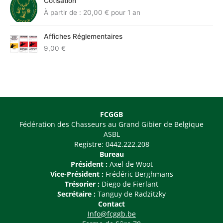
Cotisation
d
À partir de :
20,00
€
pour 1 an
e
p
Affiches Réglementaires
r
9,00
€
i
x
:
5
9
,
FCGGB
0
Fédération des Chasseurs au Grand Gibier de Belgique
0
ASBL
Registre: 0442.222.208
€
Bureau
à
Président :
Axel de Woot
1
Vice-Président :
Frédéric Berghmans
0
Trésorier :
Diego de Fierlant
0
Secrétaire :
Tanguy de Radzitzky
,
Contact
0
Info@fcggb.be
0