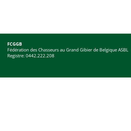
FCGGB
Fédération des Chasseurs au Grand Gibier de Belgique ASBL
Registre: 0442.222.208