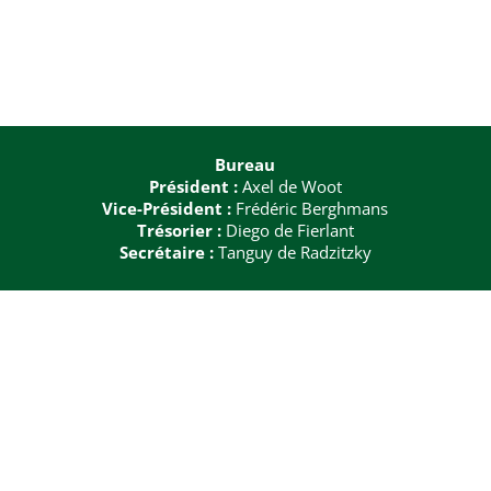
Bureau
Président :
Axel de Woot
Vice-Président :
Frédéric Berghmans
Trésorier :
Diego de Fierlant
Secrétaire :
Tanguy de Radzitzky