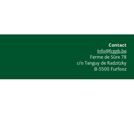
Contact
Info@fcggb.be
Ferme de Sûre 78
c/o Tanguy de Radzitzky
B-5500 Furfooz